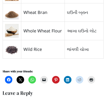
Wheat Bran
ઘઉંની બ્રાન
Whole Wheat Flour
આખા ઘઉંનો લોટ
Wild Rice
જંગલી ચોખા
Share with your friends:
Leave a Reply