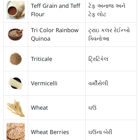
Teff Grain and Teff
ટેફ અનાજ અને
Flour
ટેફ લોટ
Tri Color Rainbow
ટ્રાઇ કલર રેઈન્બો
Quinoa
ક્વિનોઆ
Triticale
ટ્રિટિકેલ
Vermicelli
વર્મીસેલી
Wheat
ઘઉં
Wheat Berries
ઘઉંના બેરી