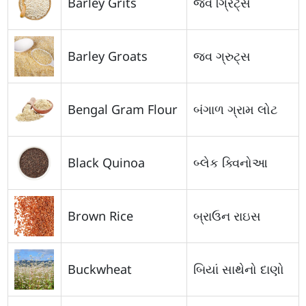
Barley Grits
જવ ગ્રિટ્સ
Barley Groats
જવ ગ્રુટ્સ
Bengal Gram Flour
બંગાળ ગ્રામ લોટ
Black Quinoa
બ્લેક ક્વિનોઆ
Brown Rice
બ્રાઉન રાઇસ
Buckwheat
બિયાં સાથેનો દાણો