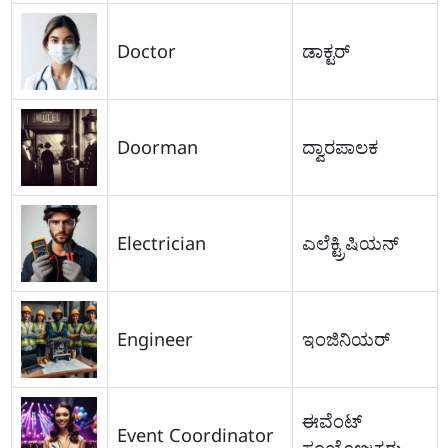
Doctor
ಡಾಕ್ಟರ್
Doorman
ದ್ವಾರಪಾಲಕ
Electrician
ಎಲೆಕ್ಟ್ರಿಷಿಯನ್
Engineer
ಇಂಜಿನಿಯರ್
ಈವೆಂಟ್
Event Coordinator
ಸಂಯೋಜಕರು