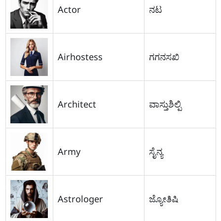
Actor
ನಟ
Airhostess
ಗಗನಸಖಿ
Architect
ವಾಸ್ತುಶಿಲ್ಪಿ
Army
ಸೈನ್ಯ
Astrologer
ಜ್ಯೋತಿಷಿ