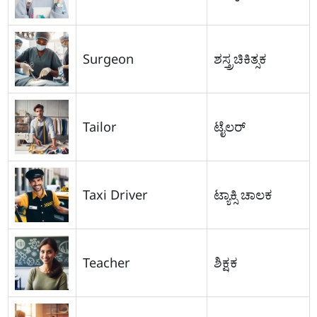
Surgeon
ಶಸ್ತ್ರಚಿಕಿತ್ಸಕ
Tailor
ಟೈಲರ್
Taxi Driver
ಟ್ಯಾಕ್ಸಿ ಚಾಲಕ
Teacher
ಶಿಕ್ಷಕ