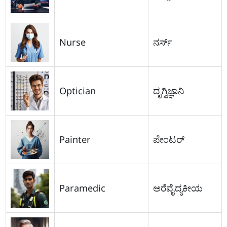
Nurse
ನರ್ಸ್
Optician
ದೃಗ್ವಿಜ್ಞಾನಿ
Painter
ಪೇಂಟರ್
Paramedic
ಅರೆವೈದ್ಯಕೀಯ