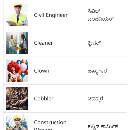
ಸಿವಿಲ್
Civil Engineer
ಎಂಜಿನಿಯರ್
Cleaner
ಕ್ಲೀನರ್
Clown
ಹಾಸ್ಯಗಾರ
Cobbler
ಚಮ್ಮಾರ
Construction
ಕಟ್ಟಡ ಕಾರ್ಮಿಕ
Worker