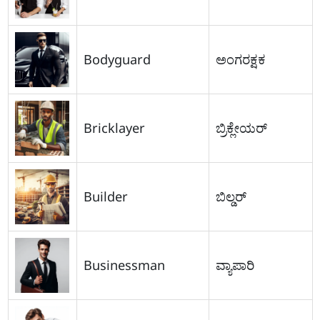
Bodyguard
ಅಂಗರಕ್ಷಕ
Bricklayer
ಬ್ರಿಕ್ಲೇಯರ್
Builder
ಬಿಲ್ಡರ್
Businessman
ವ್ಯಾಪಾರಿ