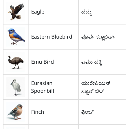
Eagle
ಹದ್ದು
Eastern Bluebird
ಪೂರ್ವ ಬ್ಲೂಬರ್ಡ್
Emu Bird
ಎಮು ಹಕ್ಕಿ
Eurasian
ಯುರೇಷಿಯನ್
Spoonbill
ಸ್ಪೂನ್ ಬಿಲ್
Finch
ಫಿಂಚ್