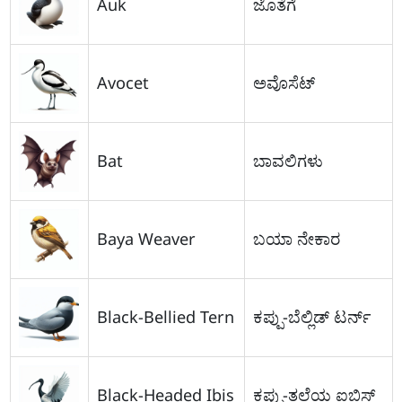
Auk
ಜೊತೆಗೆ
Avocet
ಅವೊಸೆಟ್
Bat
ಬಾವಲಿಗಳು
Baya Weaver
ಬಯಾ ನೇಕಾರ
Black-Bellied Tern
ಕಪ್ಪು-ಬೆಲ್ಲಿಡ್ ಟರ್ನ್
Black-Headed Ibis
ಕಪ್ಪು-ತಲೆಯ ಐಬಿಸ್