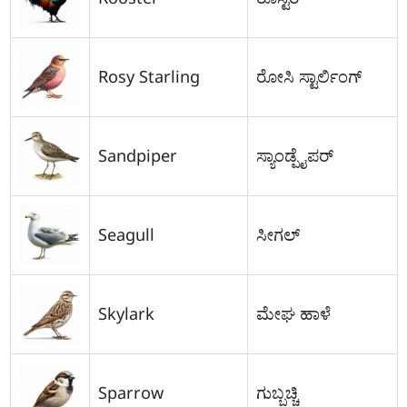
Rosy Starling
ರೋಸಿ ಸ್ಟಾರ್ಲಿಂಗ್
Sandpiper
ಸ್ಯಾಂಡ್ಪೈಪರ್
Seagull
ಸೀಗಲ್
Skylark
ಮೇಘ ಹಾಳೆ
Sparrow
ಗುಬ್ಬಚ್ಚಿ