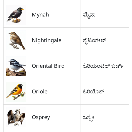
Mynah
ಮೈನಾ
Nightingale
ನೈಟಿಂಗೇಲ್
Oriental Bird
ಓರಿಯಂಟಲ್ ಬರ್ಡ್
Oriole
ಓರಿಯೊಲ್
Osprey
ಓಸ್ಪ್ರೇ