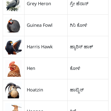
Grey Heron
ಗ್ರೇ ಹೆರಾನ್
Guinea Fowl
ಗಿನಿ ಕೋಳಿ
Harris Hawk
ಹ್ಯಾರಿಸ್ ಹಾಕ್
Hen
ಕೋಳಿ
Hoatzin
ಹಾಟ್ಜಿನ್