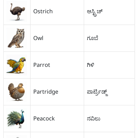
Ostrich
ಆಸ್ಟ್ರಿಚ್
Owl
ಗೂಬೆ
Parrot
ಗಿಳಿ
Partridge
ಪಾರ್ಟ್ರಿಡ್ಜ್
Peacock
ನವಿಲು