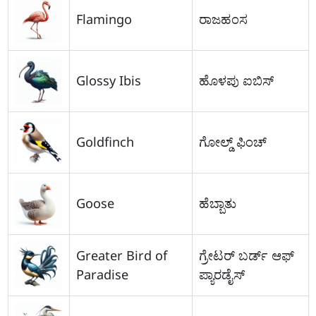
Flamingo
ರಾಜಹಂಸ
Glossy Ibis
ಹೊಳಪು ಐಬಿಸ್
Goldfinch
ಗೋಲ್ಡ್ ಫಿಂಚ್
Goose
ಹೆಬ್ಬಾತು
Greater Bird of
ಗ್ರೇಟರ್ ಬರ್ಡ್ ಆಫ್
Paradise
ಪ್ಯಾರಡೈಸ್