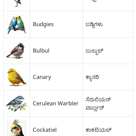
Budgies
ಬಡ್ಗಿಗಳು
Bulbul
ಬುಲ್ಬುಲ್
Canary
ಕ್ಯಾನರಿ
ಸೆರುಲಿಯನ್
Cerulean Warbler
ವಾರ್ಬ್ಲರ್
Cockatiel
ಕಾಕಟಿಯಲ್