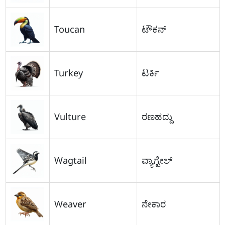
Toucan
ಟೌಕನ್
Turkey
ಟರ್ಕಿ
Vulture
ರಣಹದ್ದು
Wagtail
ವ್ಯಾಗ್ಟೇಲ್
Weaver
ನೇಕಾರ