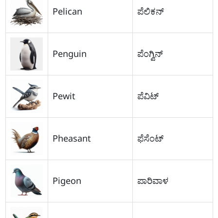
Pelican
ಪೆಲಿಕನ್
Penguin
ಪೆಂಗ್ವಿನ್
Pewit
ಪೆವಿಟ್
Pheasant
ಫೆಸೆಂಟ್
Pigeon
ಪಾರಿವಾಳ