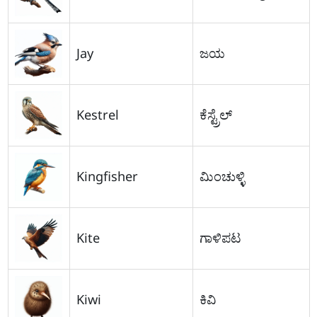
Jay
ಜಯ
Kestrel
ಕೆಸ್ಟ್ರೆಲ್
Kingfisher
ಮಿಂಚುಳ್ಳಿ
Kite
ಗಾಳಿಪಟ
Kiwi
ಕಿವಿ