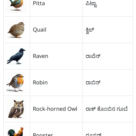
Pitta
ಪಿಟ್ಟಾ
Quail
ಕ್ವಿಲ್
Raven
ರಾವೆನ್
Robin
ರಾಬಿನ್
Rock-horned Owl
ರಾಕ್ ಕೊಂಬಿನ ಗೂಬೆ
Rooster
ರೂಸ್ಟರ್