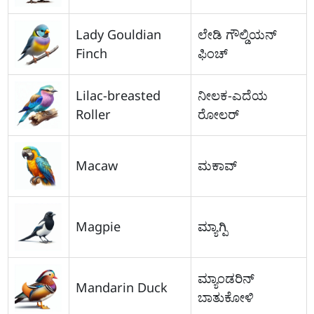
Lady Gouldian
ಲೇಡಿ ಗೌಲ್ಡಿಯನ್
Finch
ಫಿಂಚ್
Lilac-breasted
ನೀಲಕ-ಎದೆಯ
Roller
ರೋಲರ್
Macaw
ಮಕಾವ್
Magpie
ಮ್ಯಾಗ್ಪಿ
ಮ್ಯಾಂಡರಿನ್
Mandarin Duck
ಬಾತುಕೋಳಿ