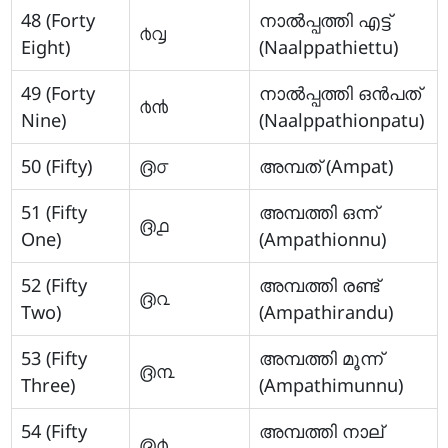
48 (Forty
നാല്‍പ്പത്തി എട്ട്
൪൮
Eight)
(Naalppathiettu)
49 (Forty
നാല്‍പ്പത്തി ഒന്‍പത്
൪൯
Nine)
(Naalppathionpatu)
50 (Fifty)
൫൦
അമ്പത് (Ampat)
51 (Fifty
അമ്പത്തി ഒന്ന്
൫൧
One)
(Ampathionnu)
52 (Fifty
അമ്പത്തി രണ്ട്
൫൨
Two)
(Ampathirandu)
53 (Fifty
അമ്പത്തി മൂന്ന്
൫൩
Three)
(Ampathimunnu)
54 (Fifty
അമ്പത്തി നാല്
൫൪