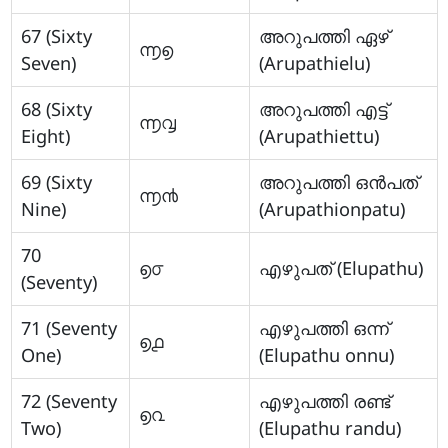
67 (Sixty
അറുപത്തി ഏഴ്
൬൭
Seven)
(Arupathielu)
68 (Sixty
അറുപത്തി എട്ട്
൬൮
Eight)
(Arupathiettu)
69 (Sixty
അറുപത്തി ഒന്‍പത്
൬൯
Nine)
(Arupathionpatu)
70
൭൦
എഴുപത് (Elupathu)
(Seventy)
71 (Seventy
എഴുപത്തി ഒന്ന്
൭൧
One)
(Elupathu onnu)
72 (Seventy
എഴുപത്തി രണ്ട്
൭൨
Two)
(Elupathu randu)