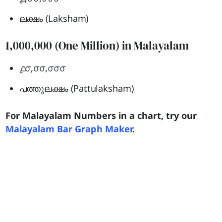
ലക്ഷം (Laksham)
1,000,000 (One Million) in Malayalam
൧൦,൦൦,൦൦൦
പത്തുലക്ഷം (Pattulaksham)
For Malayalam Numbers in a chart, try our
Malayalam Bar Graph Maker
.