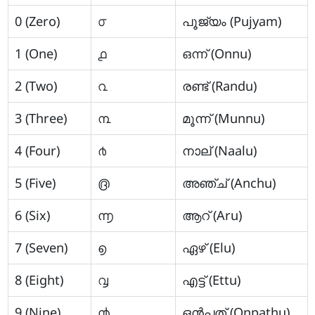
0 (Zero)
൦
പൂജ്യം (Pujyam)
1 (One)
൧
ഒന്ന് (Onnu)
2 (Two)
൨
രണ്ട് (Randu)
3 (Three)
൩
മൂന്ന് (Munnu)
4 (Four)
൪
നാല് (Naalu)
5 (Five)
൫
അഞ്ച് (Anchu)
6 (Six)
൬
ആറ് (Aru)
7 (Seven)
൭
ഏഴ് (Elu)
8 (Eight)
൮
എട്ട് (Ettu)
9 (Nine)
൯
ഒന്‍പത് (Onpathu)