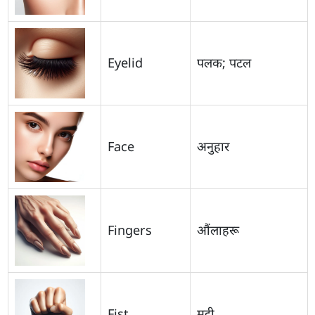
Eyelid
पलक; पटल
Face
अनुहार
Fingers
औंलाहरू
Fist
मुट्ठी