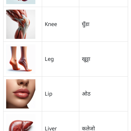
Knee
घुँडा
Leg
खुट्टा
Lip
ओठ
Liver
कलेजो