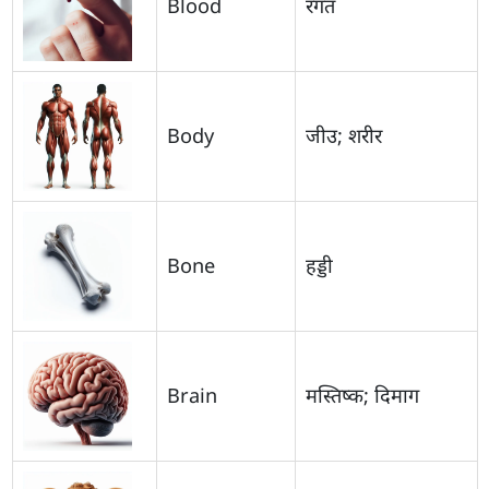
Blood
रगत
Body
जीउ; शरीर
Bone
हड्डी
Brain
मस्तिष्क; दिमाग