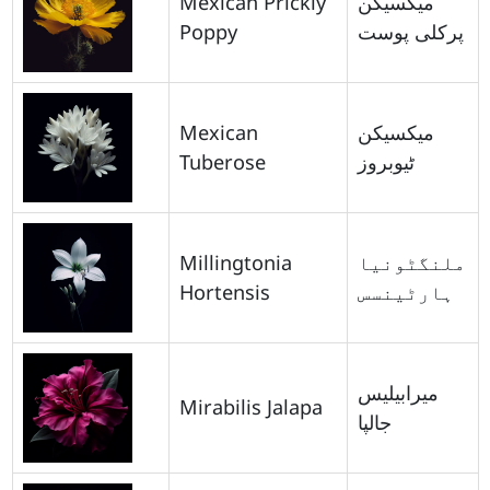
Mexican Prickly
میکسیکن
Poppy
پرکلی پوست
Mexican
میکسیکن
Tuberose
ٹیوبروز
Millingtonia
ملنگٹونیا
Hortensis
ہارٹینسس
میرابیلیس
Mirabilis Jalapa
جالپا