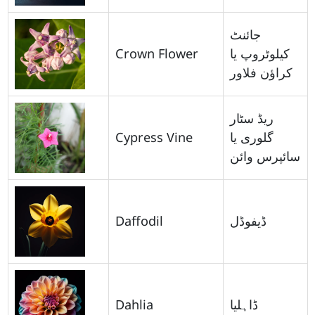
جائنٹ
Crown Flower
کیلوٹروپ یا
کراؤن فلاور
ریڈ سٹار
Cypress Vine
گلوری یا
سائپرس وائن
Daffodil
ڈیفوڈل
Dahlia
ڈاہلیا