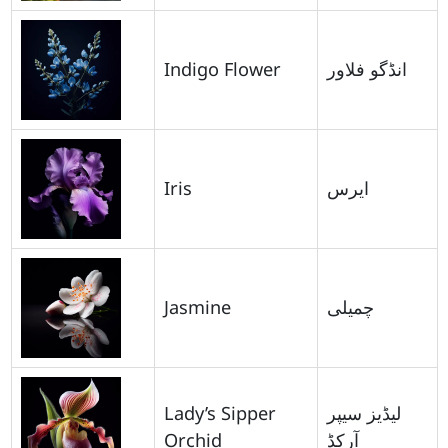
Indigo Flower
انڈگو فلاور
Iris
ایرس
Jasmine
چمیلی
Lady’s Sipper
لیڈیز سیپر
Orchid
آرکڈ