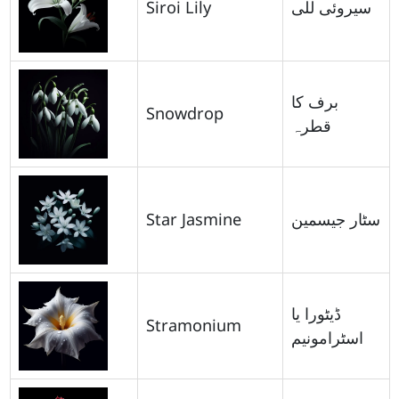
Siroi Lily
سیروئی للی
برف کا
Snowdrop
قطرہ
Star Jasmine
سٹار جیسمین
ڈیٹورا یا
Stramonium
اسٹرامونیم