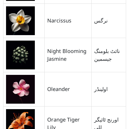
Narcissus
نرگس
Night Blooming
نائٹ بلومنگ
Jasmine
جیسمین
Oleander
اولینڈر
Orange Tiger
اورنج ٹائیگر
Lily
للی