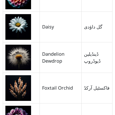
Daisy
گل داؤدی
Dandelion
ڈینڈیلین
Dewdrop
ڈیوڈروپ
Foxtail Orchid
فاکسٹیل آرکڈ