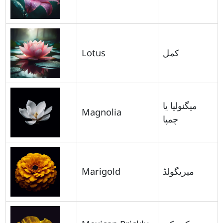
Lotus
کمل
میگنولیا یا
Magnolia
چمپا
Marigold
میریگولڈ