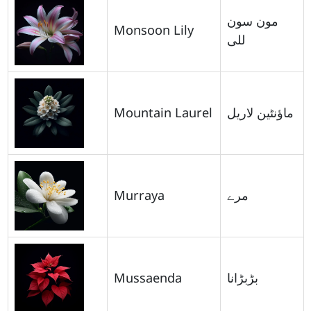
مون سون
Monsoon Lily
للی
Mountain Laurel
ماؤنٹین لاریل
Murraya
مرے
Mussaenda
بڑبڑانا