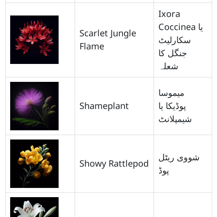
Ixora
Coccinea یا
Scarlet Jungle
سکارلیٹ
Flame
جنگل کا
شعلہ
میموسا
Shameplant
پوڈیکا یا
شیمپلانٹ
شووی ریٹل
Showy Rattlepod
پوڈ