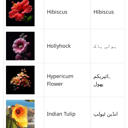
Hibiscus
Hibiscus
Hollyhock
ہولی ہاک
Hypericum
ہائپریکم
Flower
پھول
Indian Tulip
انڈین ٹیولپ