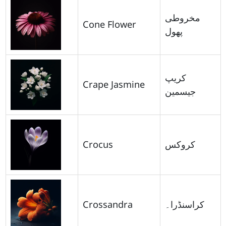
مخروطی
Cone Flower
پھول
کریپ
Crape Jasmine
جیسمین
Crocus
کروکس
Crossandra
کراسنڈرا۔