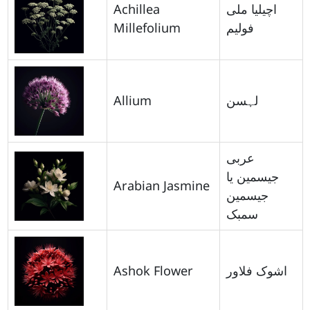
Achillea
اچیلیا ملی
Millefolium
فولیم
Allium
لہسن
عربی
جیسمین یا
Arabian Jasmine
جیسمین
سمبک
Ashok Flower
اشوک فلاور