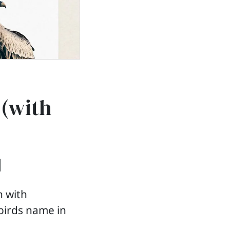
 (with
ا
h with
 birds name in