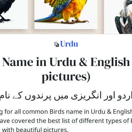
Urdu
 Name in Urdu & English
pictures)
ردو اور انگریزی میں پرندوں کے نام
g for all common Birds name in Urdu & Englis
ave covered the best list of different types of
 with beautiful pictures.