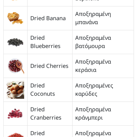
Αποξηραμένη
Dried Banana
μπανάνα
Dried
Αποξηραμένα
Blueberries
βατόμουρα
Αποξηραμένα
Dried Cherries
κεράσια
Dried
Αποξηραμένες
Coconuts
καρύδες
Dried
Αποξηραμένα
Cranberries
κράνμπερι
Dried
Αποξηραμένα