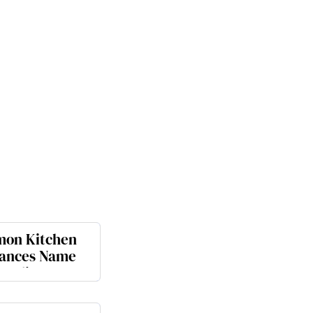
on Kitchen
iances Name
ngali