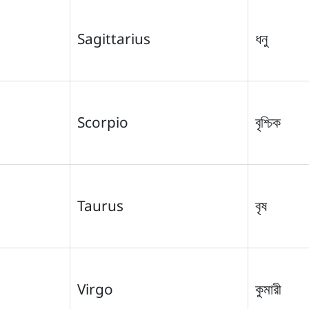
Sagittarius
ধনু
Scorpio
বৃশ্চিক
Taurus
বৃষ
Virgo
কুমারী