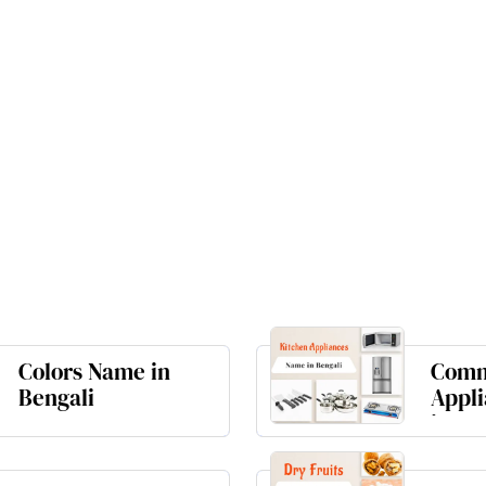
Colors Name in
Comm
Bengali
Appl
in Be