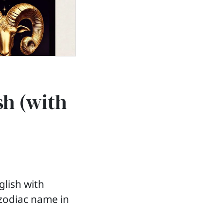
sh (with
glish with
 zodiac name in