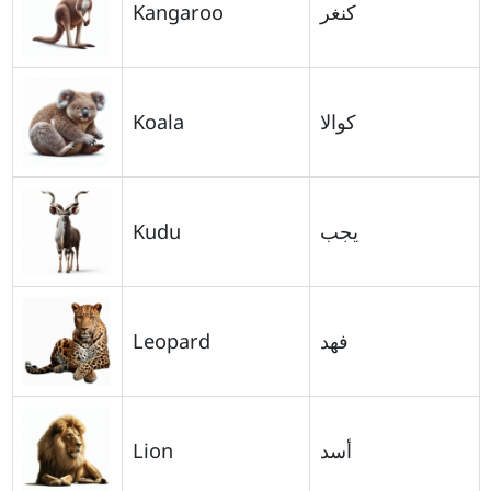
Kangaroo
كنغر
Koala
كوالا
Kudu
يجب
Leopard
فهد
Lion
أسد