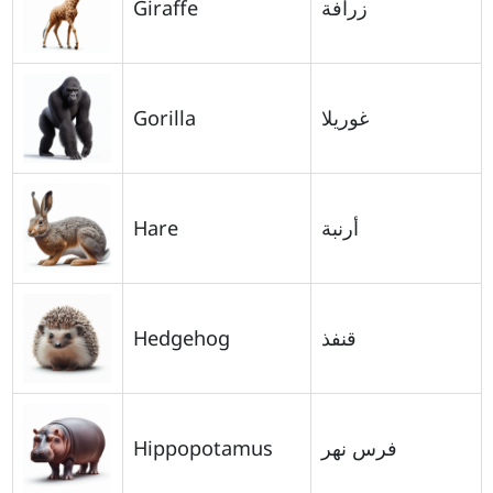
Giraffe
زرافة
Gorilla
غوريلا
Hare
أرنبة
Hedgehog
قنفذ
Hippopotamus
فرس نهر