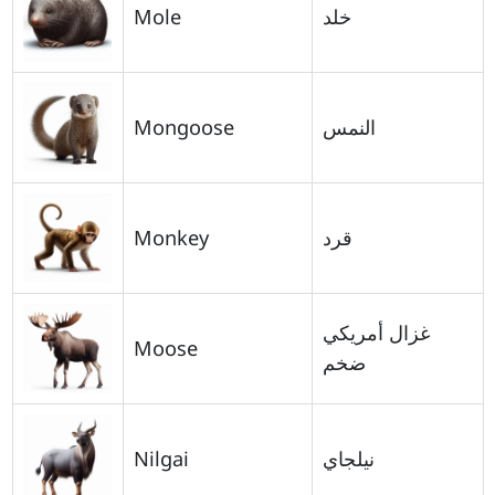
Mole
خلد
Mongoose
النمس
Monkey
قرد
غزال أمريكي
Moose
ضخم
Nilgai
نيلجاي