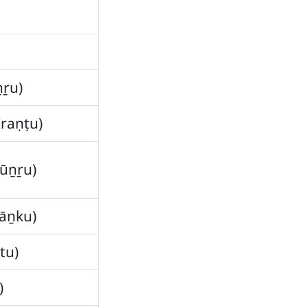
ṉṟu)
Iraṇṭu)
Mūṉṟu)
Nāṉku)
tu)
)