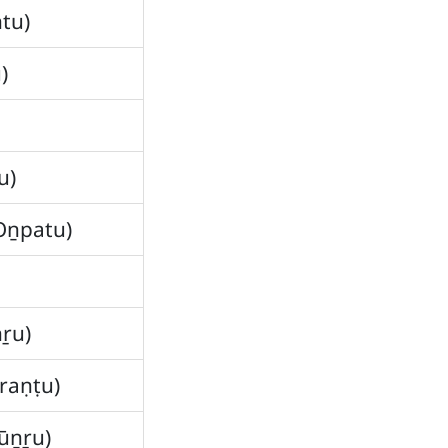
ntu)
)
u)
 Oṉpatu)
ṉṟu)
Iraṇṭu)
Mūṉṟu)