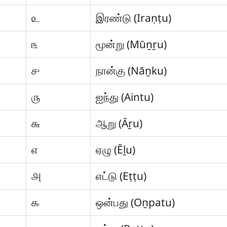
௨
இரண்டு (Iraṇṭu)
௩
மூன்று (Mūṉṟu)
௪
நான்கு (Nāṉku)
௫
ஐந்து (Aintu)
௬
ஆறு (Āṟu)
௭
ஏழு (Ēḻu)
௮
எட்டு (Eṭṭu)
௯
ஒன்பது (Oṉpatu)