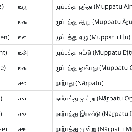
e)
௩௫
முப்பத்து ஐந்து (Muppatu Ai
)
௩௬
முப்பத்து ஆறு (Muppatu Āṟu
ven)
௩௭
முப்பத்து ஏழு (Muppatu Ēḻu)
ht)
௩௮
முப்பத்து எட்டு (Muppatu Eṭṭ
ne)
௩௯
முப்பத்து ஒன்பது (Muppatu
௪௦
நாற்பது (Nāṟpatu)
)
௪௧
நாற்பத்து ஒன்று (Nāṟpatu O
)
௪௨
நாற்பத்து இரண்டு (Nāṟpatu 
ee)
௪௩
நாற்பத்து மூன்று (Nāṟpatu 