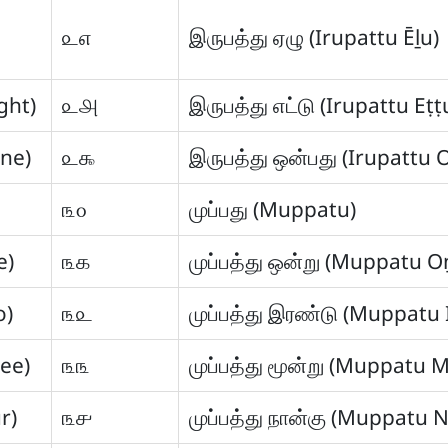
௨௭
இருபத்து ஏழு (Irupattu Ēḻu)
ght)
௨௮
இருபத்து எட்டு (Irupattu Eṭṭ
ine)
௨௯
இருபத்து ஒன்பது (Irupattu 
௩௦
முப்பது (Muppatu)
e)
௩௧
முப்பத்து ஒன்று (Muppatu O
o)
௩௨
முப்பத்து இரண்டு (Muppatu 
ree)
௩௩
முப்பத்து மூன்று (Muppatu 
r)
௩௪
முப்பத்து நான்கு (Muppatu 