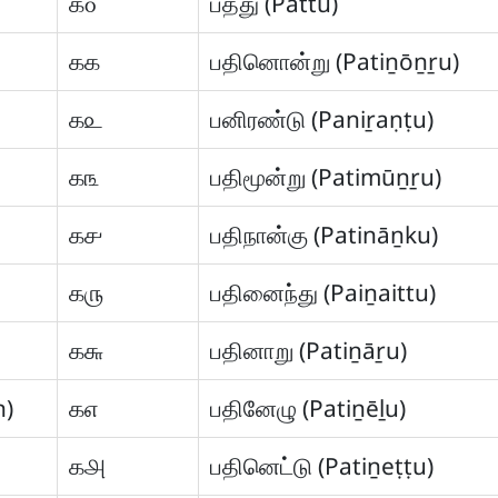
௧௦
பத்து (Pattu)
௧௧
பதினொன்று (Patiṉōṉṟu)
௧௨
பனிரண்டு (Paniṟaṇṭu)
௧௩
பதிமூன்று (Patimūṉṟu)
௧௪
பதிநான்கு (Patināṉku)
௧௫
பதினைந்து (Paiṉaittu)
௧௬
பதினாறு (Patiṉāṟu)
n)
௧௭
பதினேழு (Patiṉēḻu)
௧௮
பதினெட்டு (Patiṉeṭṭu)