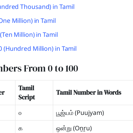
undred Thousand) in Tamil
One Million) in Tamil
Ten Million) in Tamil
 (Hundred Million) in Tamil
bers From 0 to 100
Tamil
er
Tamil Number in Words
Script
௦
பூஜ்யம் (Puujyam)
௧
ஒன்று (Oṉṟu)