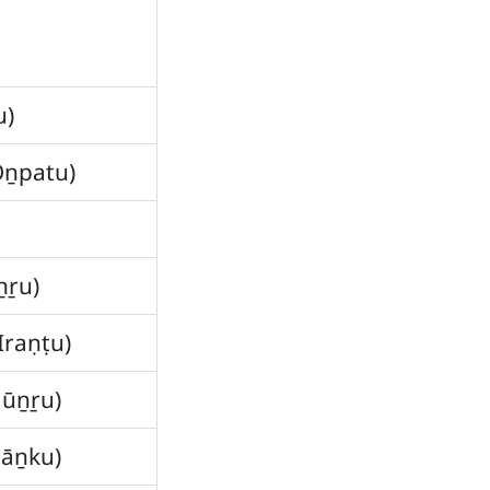
u)
Oṉpatu)
ṉṟu)
Iraṇṭu)
Mūṉṟu)
Nāṉku)