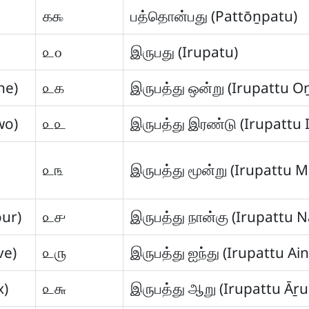
௧௯
பத்தொன்பது (Pattōṉpatu)
௨௦
இருபது (Irupatu)
ne)
௨௧
இருபத்து ஒன்று (Irupattu O
wo)
௨௨
இருபத்து இரண்டு (Irupattu 
௨௩
இருபத்து மூன்று (Irupattu 
our)
௨௪
இருபத்து நான்கு (Irupattu 
ve)
௨௫
இருபத்து ஐந்து (Irupattu Ain
x)
௨௬
இருபத்து ஆறு (Irupattu Āṟu