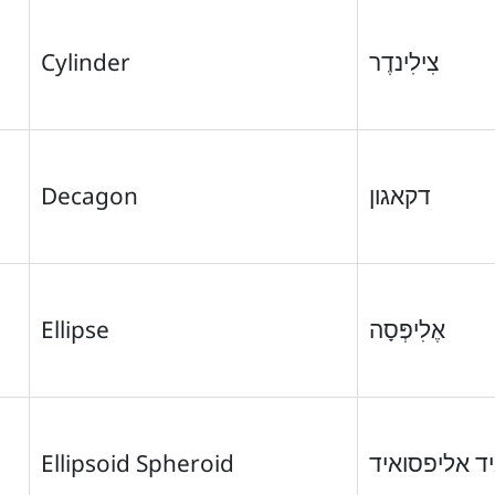
Cylinder
צִילִינדֶר
Decagon
דקאגון
Ellipse
אֶלִיפְּסָה
Ellipsoid Spheroid
ד אליפסואיד