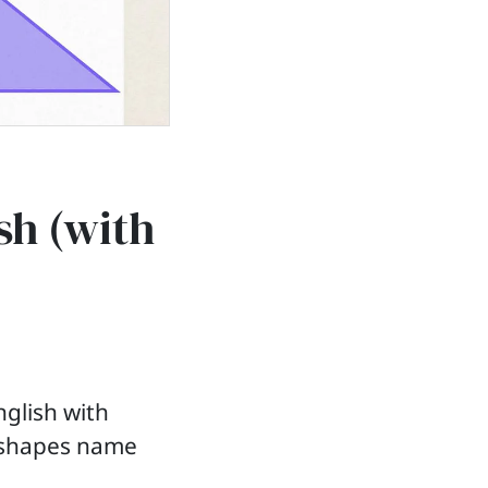
sh (with
glish with
f shapes name