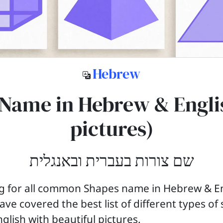
Hebrew
Name in Hebrew & Engli
pictures)
שם צורות בעברית ובאנגלית
ng for all common Shapes name in Hebrew & En
ave covered the best list of different types o
glish with beautiful pictures.