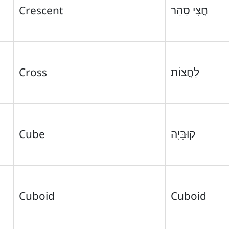
Crescent
חֲצִי סַהַר
Cross
לַחֲצוֹת
Cube
קוּבִּיָה
Cuboid
Cuboid