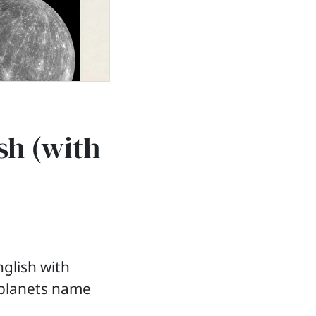
sh (with
glish with
f planets name