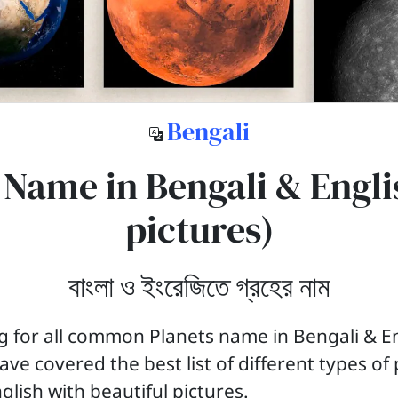
Bengali
 Name in Bengali & Engli
pictures)
বাংলা ও ইংরেজিতে গ্রহের নাম
g for all common Planets name in Bengali & En
ave covered the best list of different types o
glish with beautiful pictures.