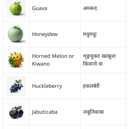
Guava
अमरूद
Honeydew
मधुमधुः
Horned Melon or
शृङ्गयुक्तः खरबूजः
Kiwano
किवानो वा
Huckleberry
हकलबेरी
Jabuticaba
जबुतिकाबा