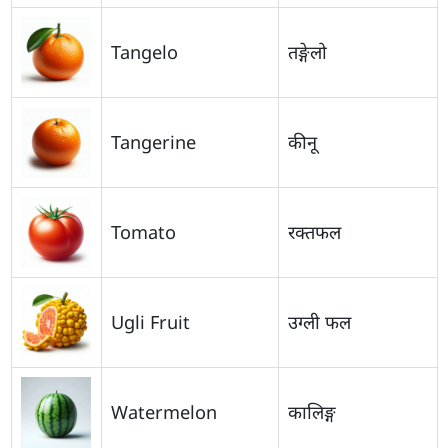
Tangelo
तङ्गेलो
Tangerine
कीनू
Tomato
रक्तफल
Ugli Fruit
उग्ली फल
Watermelon
कालिङ्ग