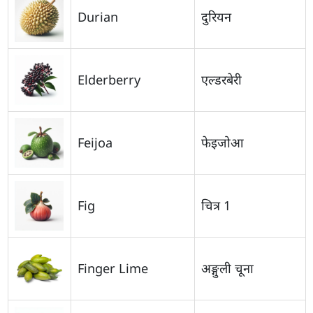
Durian
दुरियन
Elderberry
एल्डरबेरी
Feijoa
फेइजोआ
Fig
चित्र 1
Finger Lime
अङ्गुली चूना