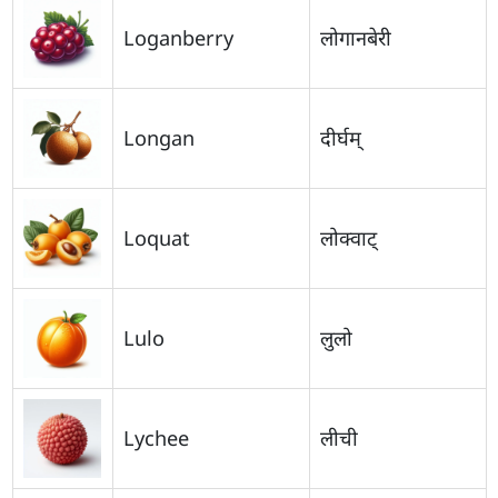
Loganberry
लोगानबेरी
Longan
दीर्घम्‌
Loquat
लोक्वाट्
Lulo
लुलो
Lychee
लीची